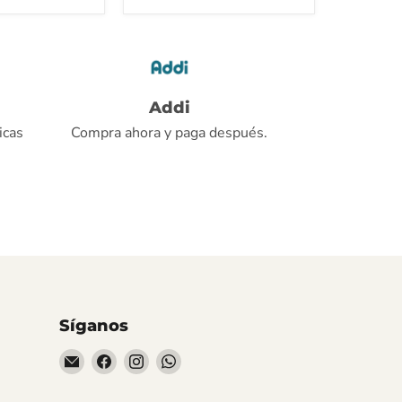
Addi
icas
Compra ahora y paga después.
Síganos
Encuéntrenos
Encuéntrenos
Encuéntrenos
Encuéntrenos
en
en
en
en
Correo
Facebook
Instagram
WhatsApp