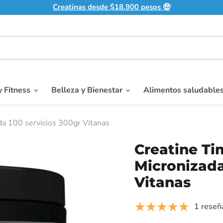
Creatinas desde $18.900 pesos 🤑
y Fitness
Belleza y Bienestar
Alimentos saludable
a 100 servicios 300gr Vitanas
Creatine T
Micronizada
Vitanas
1 reseñ