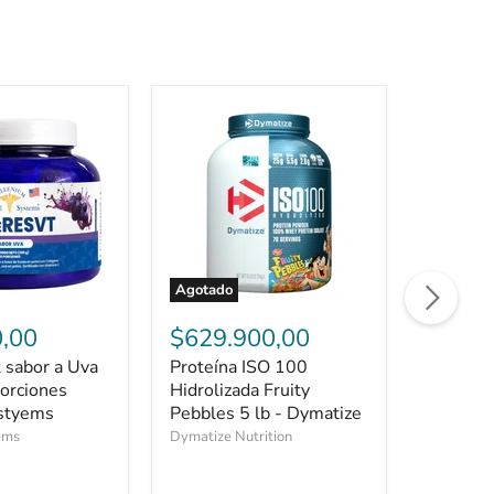
Agotado
Proteína
Cistixin
ISO
60
,00
$629.900,00
$45.9
100
Softgels
 sabor a Uva
Proteína ISO 100
Cistixin
Hidrolizada
Healthy
orciones
Fruity
Hidrolizada Fruity
America
Healthy
Pebbles
ystyems
Pebbles 5 lb - Dymatize
Healthy A
5
ems
Dymatize Nutrition
lb
-
Dymatize