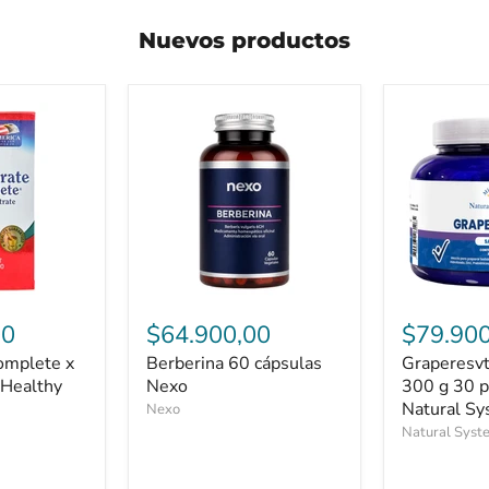
Nuevos productos
Berberina
Graperesvt
60
sabor
00
$64.900,00
$79.900
cápsulas
a
omplete x
Berberina 60 cápsulas
Graperesvt
Nexo
Uva
 Healthy
Nexo
300
300 g 30 p
g
Natural S
Nexo
30
Natural Syst
porciones
Natural
Systyems