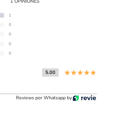
1 OPINIONES
1
0
0
0
0
5.00
Reviews por Whatsapp by