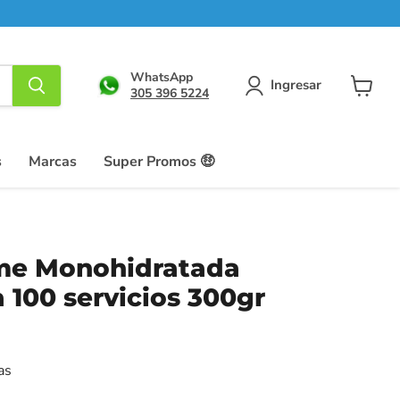
WhatsApp
Ingresar
305 396 5224
Ver
carrito
s
Marcas
Super Promos 🤑
ime Monohidratada
 100 servicios 300gr
as