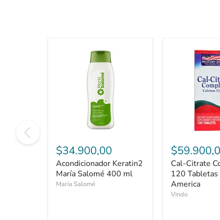
Acondicionador
Cal-
Keratin2
Citrate
$34.900,00
$59.900,
María
Complete
Acondicionador Keratin2
Cal-Citrate C
Salomé
x
400
María Salomé 400 ml
120
120 Tabletas
ml
Tabletas
America
María Salomé
Healthy
Vindo
America