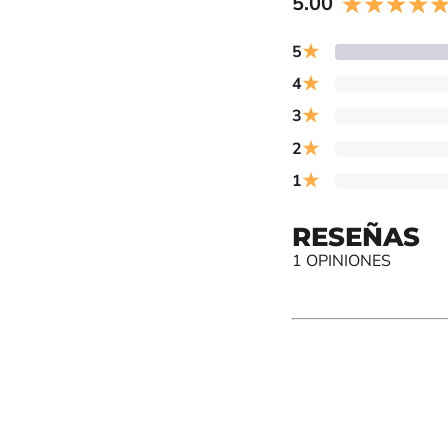
5.00
★
5
★
4
★
3
★
2
★
1
RESEÑAS
1 OPINIONES