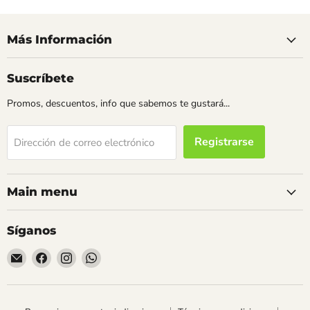
Promo
💥
Más Información
Suscríbete
Promos, descuentos, info que sabemos te gustará...
Registrarse
Dirección de correo electrónico
Main menu
Síganos
Encuéntrenos
Encuéntrenos
Encuéntrenos
Encuéntrenos
en
en
en
en
Correo
Facebook
Instagram
WhatsApp
electrónico