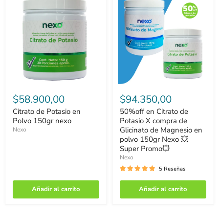
Citrato
50%off
de
en
$58.900,00
$94.350,00
Potasio
Citrato
en
de
Citrato de Potasio en
50%off en Citrato de
Polvo
Potasio
Polvo 150gr nexo
Potasio X compra de
150gr
X
Glicinato de Magnesio en
Nexo
nexo
compra
polvo 150gr Nexo 💥
de
Super Promo💥
Glicinato
de
Nexo
Magnesio
5 Reseñas
en
polvo
150gr
Añadir al carrito
Añadir al carrito
Nexo
💥
Super