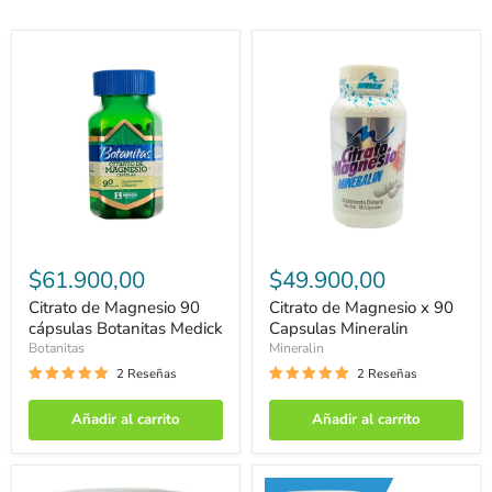
Citrato
Citrato
de
de
$61.900,00
$49.900,00
Magnesio
Magnesio
90
x
Citrato de Magnesio 90
Citrato de Magnesio x 90
cápsulas
90
cápsulas Botanitas Medick
Capsulas Mineralin
Botanitas
Capsulas
Botanitas
Mineralin
Medick
Mineralin
2 Reseñas
2 Reseñas
Añadir al carrito
Añadir al carrito